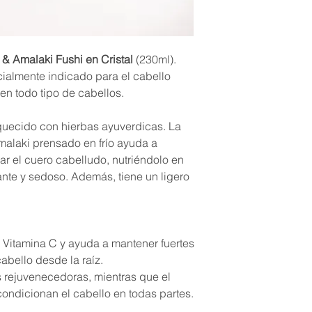
Parkii (karité) Mant
Aceite de semillas +,
Aurantium Dulcis (nar
Gardenia Florida (Ga
& Amalaki Fushi en Cristal
(230ml).
Jasminum Officinale 
ialmente indicado para el cabello
deshidroacético, Ace
en todo tipo de cabellos.
Insaponificables, Áci
Helianthus annuus (gi
Hippophae Rhamnoide
quecido con hierbas ayuverdicas. La
fruta de Emblica offi
malaki prensado en frío ayuda a
monniera (brahmi), 
ar el cuero cabelludo, nutriéndolo en
lante y sedoso. Además, tiene un ligero
ε -Componentes natur
+ -Aceites de Fushi 
frío y frescos de co
F -Fushi hierbas org
infusión
n Vitamina C y ayuda a mantener fuertes
 cabello desde la raíz.
 rejuvenecedoras, mientras que el
condicionan el cabello en todas partes.