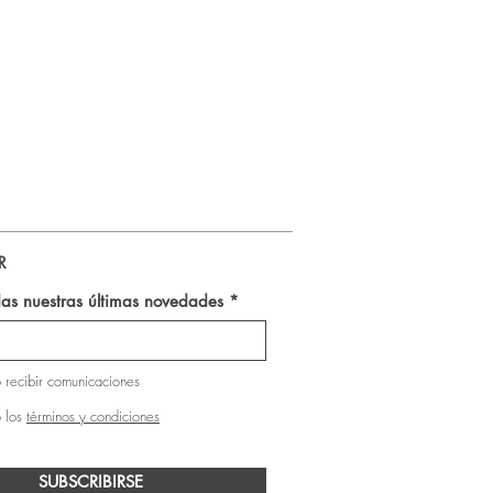
Pasta Dientes Natural Ben & 
R
as nuestras últimas novedades
 recibir comunicaciones
 los
términos y condiciones
SUBSCRIBIRSE