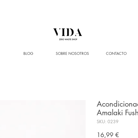
ENVÍO GRATIS
a partir de 50€ (solo Península y Andorra)
BLOG
SOBRE NOSOTROS
CONTACTO
Acondiciona
Amalaki Fush
SKU: 0239
Precio
16,99 €