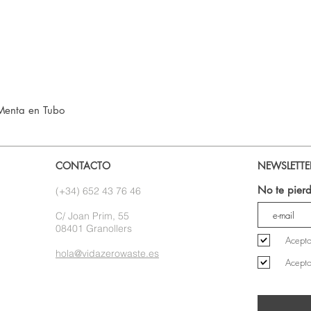
Vista rápida
Menta en Tubo
CONTACTO
NEWSLETTE
No te pierd
(+34) 652 43 76 46
C/ Joan Prim, 55
08401 Granollers
Acepto
hola@vidazerowaste.es
Acepto