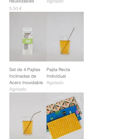
Reutilizables
Agotado
Precio
5,50 €
Set de 4 Pajitas
Pajita Recta
Inclinadas de
Individual
Acero Inoxidable
Agotado
Agotado