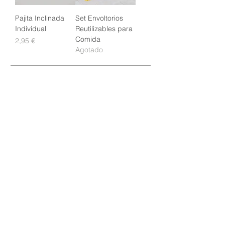
Pajita Inclinada
Set Envoltorios
Individual
Reutilizables para
Comida
Precio
2,95 €
Agotado
No te pierdas nuestras últimas
novedades
Acepto recibir comunicaciones
Acepto los
términos y condiciones
SUBSCRIBIRSE