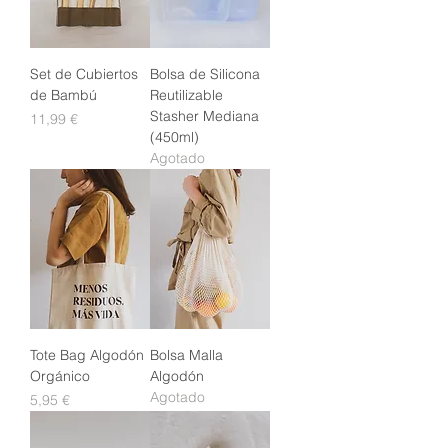
Set de Cubiertos
Bolsa de Silicona
de Bambú
Reutilizable
Stasher Mediana
Precio
11,99 €
(450ml)
Agotado
Tote Bag Algodón
Bolsa Malla
Orgánico
Algodón
Agotado
Precio
5,95 €