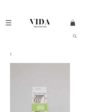
ENVÍO GRATIS
a partir de 50€ (solo
Península y Andorra)