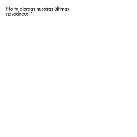
No te pierdas nuestras últimas
novedades
Acepto recibir comunicaciones
Acepto los
términos y condiciones
SUBSCRIBIRSE
BLOG
NOSOTROS
ENVIOS Y DEVOLUCIONES
TERMINOS Y CONDICIONES