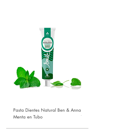
Pasta Dientes Natural Ben & Anna
Pasta Dientes Natural Be
Menta en Tubo
White en Tubo