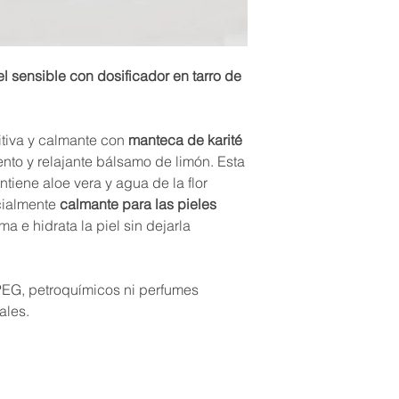
edulis seed oil+ (fush
amygdalus dulcis see
almond oil), Calendul
(organic marigold fl
el sensible con dosificador en tarro de
powderF (organic ind
flower extractF (orga
officinalis leaf extr
europaea fruit oil+ (f
itiva y calmante con
manteca de karité
leaf juice powder (fu
nto y relajante bálsamo de limón. Esta
Tocopherol (natural d
iene aloe vera y agua de la flor
Caprylic/ capric trig
cialmente
calmante para las pieles
oil), Hippophae rhamn
lma e hidrata la piel sin dejarla
Sodium stearoyl glut
stearate (from sugar
coconut sugars), Ben
preservative), Xant
 PEG, petroquímicos ni perfumes
Coconut alcohol (fro
ales.
fragrance), Lactic a
Dehydroacetic acid (
Phenoxyethanol (natu
Benzyl Salicylate*, B
Coumarin*, Hexylcin