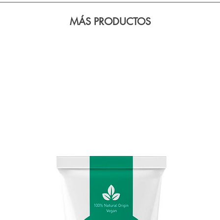
Cyclohexene Carboxa
MÁS PRODUCTOS
60% de hierbas y ac
suaves.
* -Componentes natur
W: con un 50% de inf