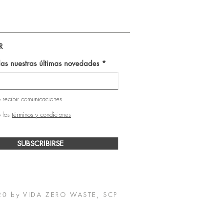
Pasta Dientes Natural Ben & 
R
as nuestras últimas novedades
 recibir comunicaciones
 los
términos y condiciones
SUBSCRIBIRSE
20 by VIDA ZERO WASTE, SCP