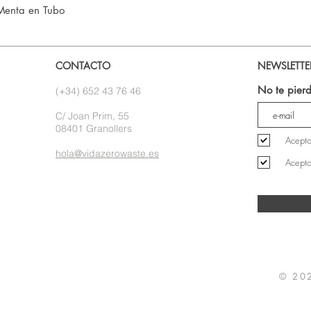
Vista rápida
Menta en Tubo
CONTACTO
NEWSLETTE
No te pierd
(+34) 652 43 76 46
C/ Joan Prim, 55
08401 Granollers
Acepto
hola@vidazerowaste.es
Acepto
© 20