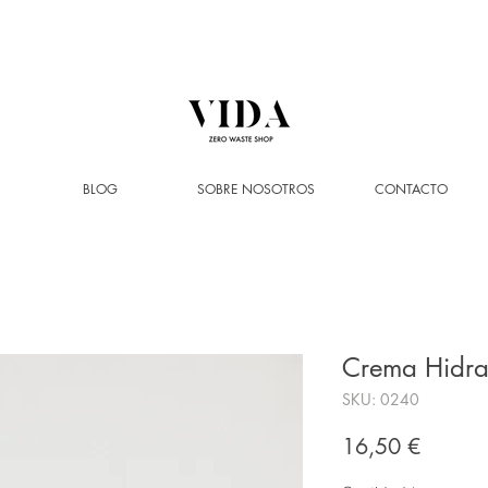
ENVÍO GRATIS
a partir de 50€ (solo Península y Andorra)
BLOG
SOBRE NOSOTROS
CONTACTO
Crema Hidra
SKU: 0240
Precio
16,50 €