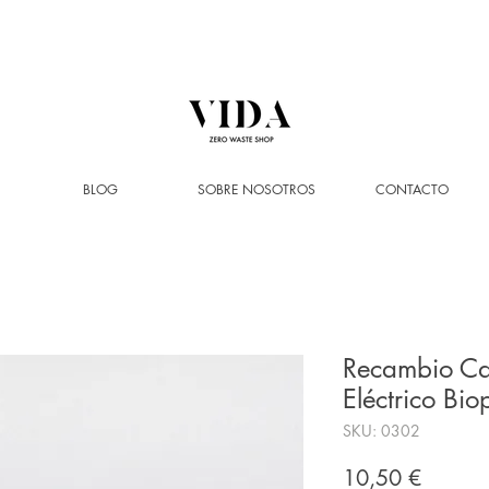
ENVÍO GRATIS
a partir de 50€ (solo Península y Andorra)
BLOG
SOBRE NOSOTROS
CONTACTO
Recambio Ca
Eléctrico Bio
SKU: 0302
Precio
10,50 €