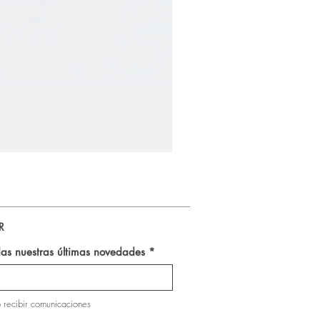
Pasta Dientes Natural Ben & 
R
as nuestras últimas novedades
 recibir comunicaciones