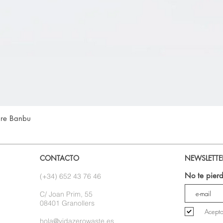
Vista rápida
ure Banbu
CONTACTO
NEWSLETTE
No te pierd
(+34) 652 43 76 46
C/ Joan Prim, 55
08401 Granollers
Acepto
hola@vidazerowaste.es