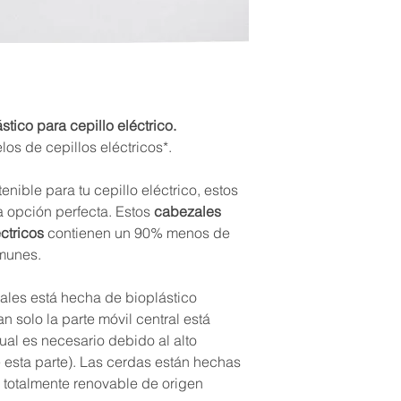
proviene de bosques 
cartón es totalmente 
tico para cepillo eléctrico.
os de cepillos eléctricos*.
nible para tu cepillo eléctrico, estos
 opción perfecta. Estos
cabezales
ctricos
contienen un 90% menos de
omunes.
ales está hecha de bioplástico
an solo la parte móvil central está
ual es necesario debido al alto
e esta parte). Las cerdas están hechas
l totalmente renovable de origen