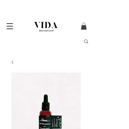
ENVÍO GRATIS
a partir de 50€ (solo
Península y Andorra)