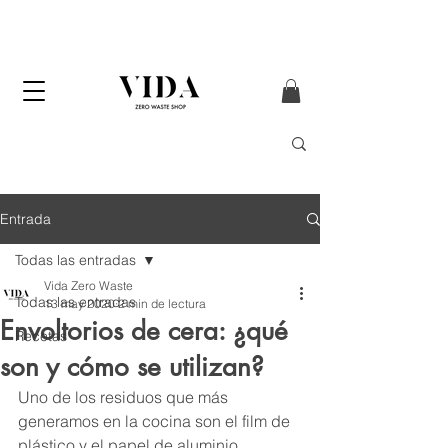
ENVÍO GRATIS
a partir de 50€ (solo
Península y Andorra)
Entrada
Todas las entradas
Vida Zero Waste
Todas las entradas
13 may 2020
2 min de lectura
Envoltorios de cera: ¿qué
Recetas
son y cómo se utilizan?
Uno de los residuos que más 
generamos en la cocina son el film de 
plástico y el papel de aluminio. 